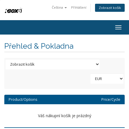
Čeština
Přihlášení
Zobrazit košík
Togg
navig
Přehled & Pokladna
Product/Options
Price/Cycle
Váš nákupní košík je prázdný