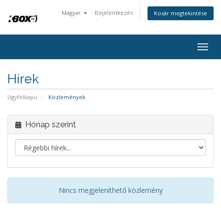
Magyar
Bejelentkezés
Kosár megtekintése
Togg
navig
Hírek
Ügyfélkapu
Közlemények
Hónap szerint
Nincs megjeleníthető közlemény