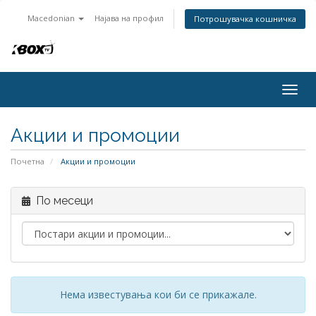
Macedonian
Најава на профил
Потрошувачка кошничка
Togg
navig
Акции и промоции
Почетна
Акции и промоции
По месеци
Нема известувања кои би се прикажале.