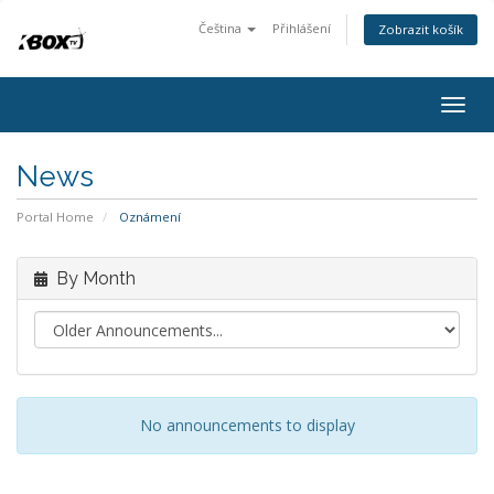
Čeština
Přihlášení
Zobrazit košík
Togg
navig
News
Portal Home
Oznámení
By Month
No announcements to display