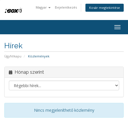
Magyar
Bejelentkezés
Kosár megtekintése
Togg
navig
Hírek
Ügyfélkapu
Közlemények
Hónap szerint
Nincs megjeleníthető közlemény